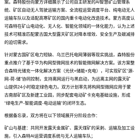
案。森特股份向蒙方详细展示了公司自主研发的AI智慧矿山管理系
统、矿区自动无人驾驶运输方案、全流程运营调度平台、纯电动无人
运输车队以及适配高寒矿区的国内重卡电动化改造技术。蒙方高度认
可森特在矿山电动化、无人化、智能化领域的一体化能力，认为上述
技术可精准匹配蒙古国大型露天矿区对降本增效、安全生产及碳减排
的迫切需求。
针对蒙古国矿区电力短缺、乌兰巴托电网薄弱等现实挑战，森特股份
重点推介了基于华为构网型微网技术的智能微网解决方案。该方案整
合森特光储充一体化解决方案（光伏+储能+充电），可实现矿区“源-
网-荷-储”协同控制，支持离网运行与黑启动，为远离主网的露天矿
山提供24小时稳定绿色电力。双方计划率先将构网型微网应用于蒙
古南部矿区及新建工业园，同步配套电动矿卡充电基础设施，形成
“绿电生产-智能调度-电动运输”的闭环生态。
根据备忘录，双方将在以下领域展开分阶段合作：
矿山与基建：共同开发露天金属矿、露天煤矿的采剥、运输及加工设
施，引入森特AI运营调度系统与无人运输车队；