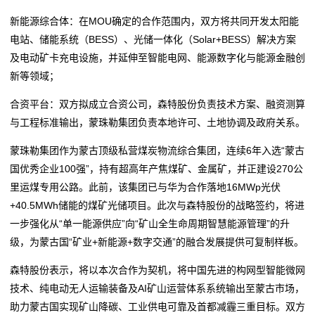
新能源综合体：在MOU确定的合作范围内，双方将共同开发太阳能
电站、储能系统（BESS）、光储一体化（Solar+BESS）解决方案
及电动矿卡充电设施，并延伸至智能电网、能源数字化与能源金融创
新等领域；
合资平台：双方拟成立合资公司，森特股份负责技术方案、融资测算
与工程标准输出，蒙珠勒集团负责本地许可、土地协调及政府关系。
蒙珠勒集团作为蒙古顶级私营煤炭物流综合集团，连续6年入选“蒙古
国优秀企业100强”，持有超高年产焦煤矿、金属矿，并正建设270公
里运煤专用公路。此前，该集团已与华为合作落地16MWp光伏
+40.5MWh储能的煤矿光储项目。此次与森特股份的战略签约，将进
一步强化从“单一能源供应”向“矿山全生命周期智慧能源管理”的升
级，为蒙古国“矿业+新能源+数字交通”的融合发展提供可复制样板。
森特股份表示，将以本次合作为契机，将中国先进的构网型智能微网
技术、纯电动无人运输装备及AI矿山运营体系系统输出至蒙古市场，
助力蒙古国实现矿山降碳、工业供电可靠及首都减霾三重目标。双方