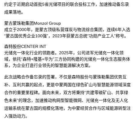
约定于近期启动首批5省光储项目的联合投标工作，加速推动备忘录
成果落地。
蒙古蒙珠勒集团Monzol Group
成立于2000年，是蒙古顶级私营煤炭与物流综合集团，连续6年入选
“蒙古国优秀企业100强”，2023年获蒙古总统“功勋产业工人”称号。
森特股份CENTER INT
光储充一体化行业的领跑者。2025年，公司进军光储充一体化领
域，依托“森特+隆基+华为”三方协同构建的光储充一体化生态服务体
系，为企业打造行业领先的智慧能源解决方案。
此次战略合作备忘录的签署，不仅是森特股份与蒙珠勒集团优势互
补、互利共赢的起点，更是中蒙两国在绿色矿山与智慧能源领域深度
合作的重要里程碑。面向未来，双方将秉持“共建零碳矿山、共享绿
色未来”的理念，加速推动构网型智能微网、光储充一体化及无人化
运输系统在蒙古国的规模化落地，为中蒙经贸合作与区域能源转型注
入强劲动力。