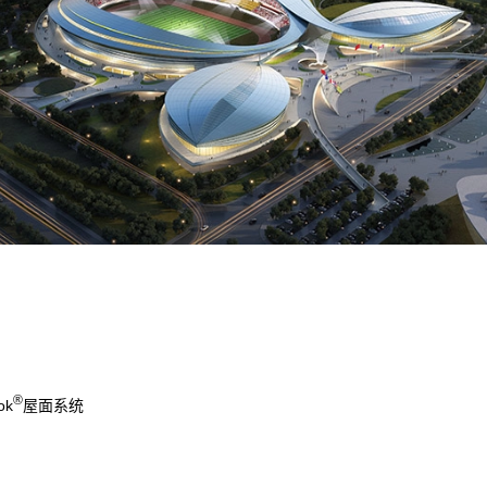
汉
㎡
®
ok
屋面系统