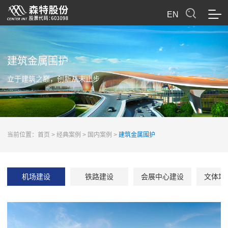
EN
建筑金属围护
立于建筑之巅，创新从未止步
当前位置：
首页
>
经典案例
>
国内案例
>
建筑金属围护
机场建设
铁路建设
会展中心建设
文体场